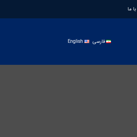
ا ما
فارسی
English