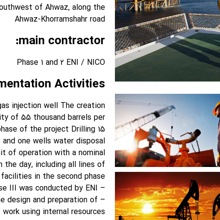
southwest of Ahwaz, along the
Ahwaz-Khorramshahr road
main contractor:
Phase 1 and 2 ENI / NICO
entation Activities:
gas injection well The creation
ity of 55 thousand barrels per
phase of the project Drilling 15
s and one wells water disposal
it of operation with a nominal
 the day, including all lines of
facilities in the second phase
– Feasibility Study Phase III was conducted by ENI
the design and preparation of
 work using internal resources