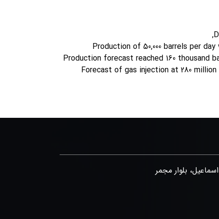
D
Production of 50,000 barrels per day
Production forecast reached 160 thousand ba
Forecast of gas injection at 280 million
اسماعیل، بلوار مجمر